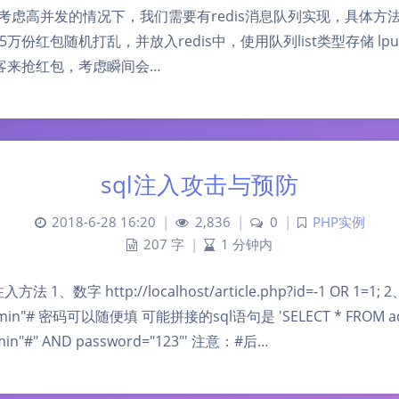
个。 考虑高并发的情况下，我们需要有redis消息队列实现，具体方
份红包随机打乱，并放入redis中，使用队列list类型存储 lpush
、访客来抢红包，考虑瞬间会…
sql注入攻击与预防
2018-6-28 16:20
|
2,836
|
0
|
PHP实例
207 字
|
1 分钟内
法 1、数字 http://localhost/article.php?id=-1 OR 1=
in"# 密码可以随便填 可能拼接的sql语句是 'SELECT * FROM ad
min"#" AND password="123"' 注意：#后…