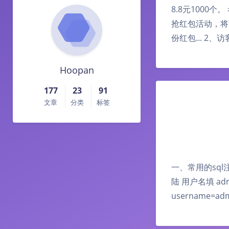
8.8元1000
抢红包活动，将5万
份红包... 2
Hoopan
177
23
91
文章
分类
标签
一、常用的sql注入方
陆 用户名填 adm
username=ad