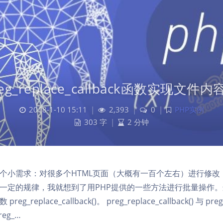
eg_replace_callback函数实现文
2018-1-10 15:11
|
2,393
|
0
|
PHP实例
303 字
|
2 分钟
个小需求：对很多个HTML页面（大概有一百个左右）进行修改
一定的规律，我就想到了用PHP提供的一些方法进行批量操作
g_replace_callback()。 preg_replace_callback() 与 preg
eg_…