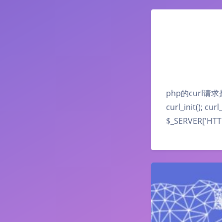
php的curl请求
curl_init(); c
$_SERVER['HT