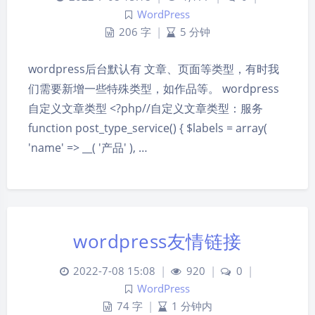
WordPress
206 字
|
5 分钟
wordpress后台默认有 文章、页面等类型，有时我
们需要新增一些特殊类型，如作品等。 wordpress
自定义文章类型 <?php//自定义文章类型：服务
function post_type_service() { $labels = array(
'name' => __( '产品' ), …
wordpress友情链接
夜间模式
2022-7-08 15:08
|
920
|
0
|
Sans Serif
Serif
WordPress
浅阴影
深阴影
74 字
|
1 分钟内