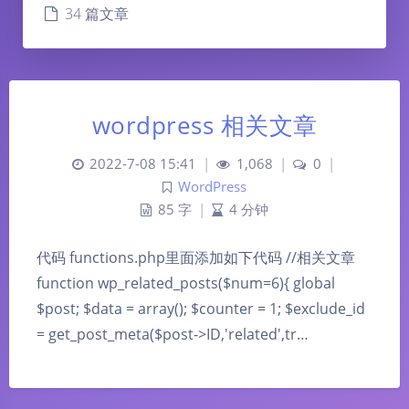
34 篇文章
wordpress 相关文章
2022-7-08 15:41
|
1,068
|
0
|
WordPress
85 字
|
4 分钟
代码 functions.php里面添加如下代码 //相关文章
function wp_related_posts($num=6){ global
$post; $data = array(); $counter = 1; $exclude_id
= get_post_meta($post->ID,'related',tr…