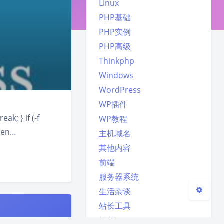
Linux
PHP基础
PHP实例
PHP高级
夜间模式
Thinkphp
Sans Serif
Serif
Windows
WordPress
浅阴影
深阴影
WP插件
ak; } if (-f
WP教程
关闭
日落
暗化
灰度
ilen…
主机域名
其他内容
前端
服务器系统
生活杂谈
站长工具
织梦DeDeCMS