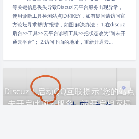
等关键信息丢失导致Discuz!云平台服务出现异常，
夜间模式
使用诊断工具检测站点ID和KEY，如有疑问请访问官
方论坛寻求帮助”报错，如图 解决办法： 1.在discuz
Sans Serif
Serif
后台>>工具>>云平台诊断工具>>把状态改为“尚未开
通云平台”； 2.访问下面的地址，重新开通云…
浅阴影
深阴影
关闭
日落
暗化
灰度
Discuz！启动QQ互联提示”您的站点
未开启此项云服务，请开启相应插
件”
2016-2-09 22:34
|
5,024
|
1
|
Discuz
114 字
|
1 分钟内