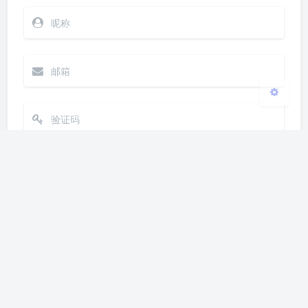
关闭
日落
暗化
灰度
发送
Markdown
|´・ω・)ノ
ヾ(≧∇≦*)ゝ
(☆ω☆)
（╯‵□′）╯︵┴─┴
￣﹃￣
(/ω＼)
上一篇
下一篇
∠( ᐛ 」∠)＿
(๑•̀ㅁ•́ฅ)
→_→