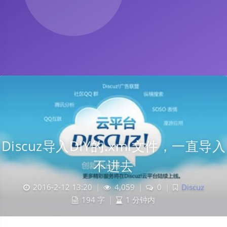
Discuz导入DIY的.xml文件，一直导入
不进去
2016-2-12 13:20
|
4,059
|
0
|
Discuz
194 字
|
1 分钟内