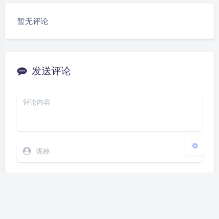
豆
暂无评论
夜间模式
Sans Serif
Serif
发送评论
浅阴影
深阴影
关闭
日落
暗化
灰度