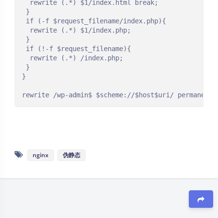
  rewrite (.*) $1/index.html break;

 }

 if (-f $request_filename/index.php){

  rewrite (.*) $1/index.php;

 }

 if (!-f $request_filename){

  rewrite (.*) /index.php;

 }

}

rewrite /wp-admin$ $scheme://$host$uri/ permanent;
nginx
伪静态