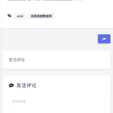
amh
远程连接数据库
豆
夜间模式
暂无评论
Sans Serif
Serif
浅阴影
深阴影
发送评论
关闭
日落
暗化
灰度