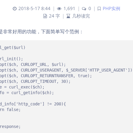
2018-5-17 8:44
|
1,691
|
0
|
PHP实例
24 字
|
几秒读完
请求是非常好用的功能，下面简单写个范例：
l_get($url)

rl_init();

opt($ch, CURLOPT_URL, $url);

opt($ch, CURLOPT_USERAGENT, $_SERVER['HTTP_USER_AGENT']);
opt($ch, CURLOPT_RETURNTRANSFER, true);

opt($ch, CURLOPT_TIMEOUT, 30);

e = curl_exec($ch);

fo = curl_getinfo($ch);

d_info['http_code'] != 200){

rn false;

response;
