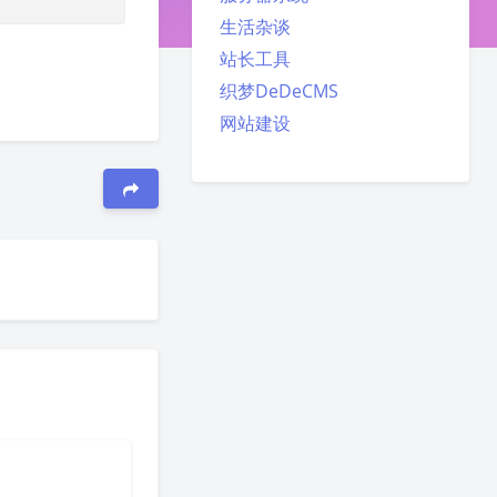
生活杂谈
站长工具
织梦DeDeCMS
网站建设
夜间模式
Sans Serif
Serif
浅阴影
深阴影
关闭
日落
暗化
灰度