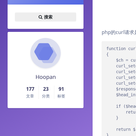
搜索
php的curl
function cur
{

    $ch = cu
    curl_set
    curl_set
Hoopan
    curl_set
    curl_set
177
23
91
    $respons
    $head_in
文章
分类
标签
    if ($hea
        retu
    }

    return $
}