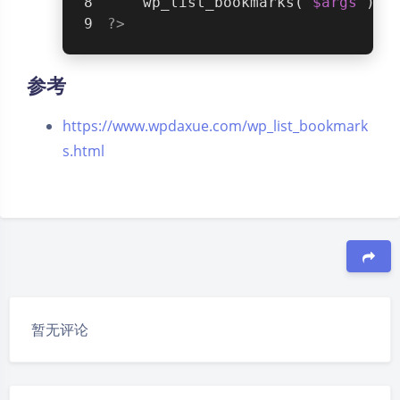
    wp_list_bookmarks( 
$args
 );
?>
参考
https://www.wpdaxue.com/wp_list_bookmark
s.html
夜间模式
豆
暂无评论
Sans Serif
Serif
浅阴影
深阴影