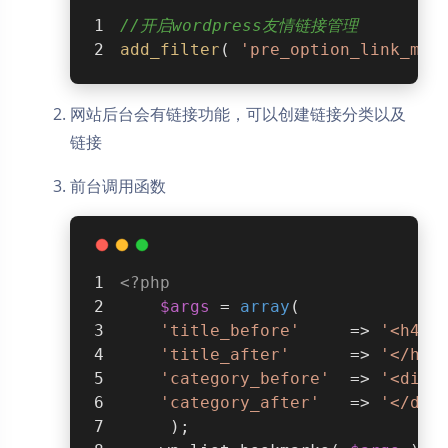
//开启wordpress友情链接管理
add_filter
( 
'pre_option_link_man
网站后台会有链接功能，可以创建链接分类以及
链接
前台调用函数
<?php
$args
 = 
array
(
'title_before'
     => 
'<h4>'
'title_after'
      => 
'</h4>
'category_before'
  => 
'<div 
'category_after'
   => 
'</div
     );