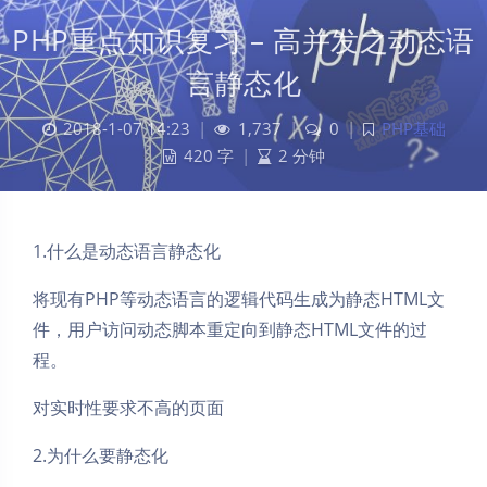
PHP重点知识复习 – 高并发之动态语
言静态化
2018-1-07 14:23
|
1,737
|
0
|
PHP基础
420 字
|
2 分钟
1.什么是动态语言静态化
将现有PHP等动态语言的逻辑代码生成为静态HTML文
件，用户访问动态脚本重定向到静态HTML文件的过
程。
对实时性要求不高的页面
2.为什么要静态化