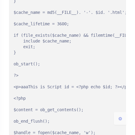
}

$cache_name = md5(__FILE__). '-'. $id. '.html';

$cache_lifetime = 3600;

if (file_exists($cache_name) && filemtime(__FILE__
	include $cache_name;

夜间模式
	exit;

}

Sans Serif
Serif
ob_start();

?>

浅阴影
深阴影
<p>aaaThis is Script id = <?php echo $id; ?></p>

关闭
日落
暗化
灰度
<?php

$content = ob_get_contents();

ob_end_flush();

$handle = fopen($cache_name, 'w');
