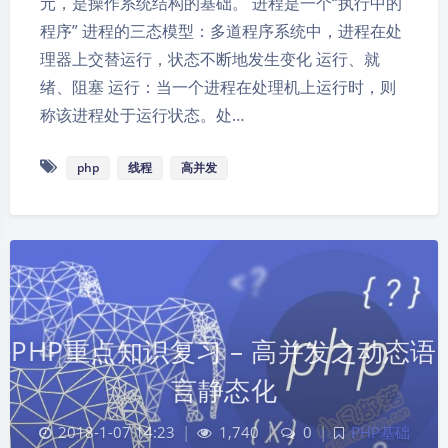
元，是操作系统结构的基础。 进程是一个“执行中的
程序” 进程的三态模型：多道程序系统中，进程在处
理器上交替运行，状态不断地发生变化 运行、就
绪、阻塞 运行：当一个进程在处理机上运行时，则
称该进程处于运行状态。处…
php
线程
高并发
PHP重点知识复习 – 高并发之动态语
言静态化
2018-1-07 14:23
|
1,740
|
0
|
PHP基础