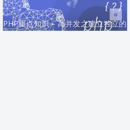
PHP重点知识 – 高并发之建立独立的
图片服务器
2018-1-07 13:28
|
1,640
|
0
|
PHP基础
256 字
|
1 分钟内
1.建立独立的图片服务器的必要性 分担Web服务器
的I/O负载 - 将耗费资源的图片服务分离出来，提高
服务器的性能和稳定性 能够专门对图片服务器进行
优化 - 为图片服务设置有针对性的缓存方案，减少带
带宽成本，提高访问速度 提高网站的可扩展性 - 通
过增加图片服务器，提高图片吞吐能力 2.采用独立
域名 同一个域名下浏览器的并发连接数有限制，突