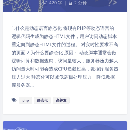
420 字
|
2 分钟
1.什么是动态语言静态化 将现有PHP等动态语言的
逻辑代码生成为静态HTML文件，用户访问动态脚本
重定向到静态HTML文件的过程。 对实时性要求不高
的页面 2.为什么要静态化 原因： 动态脚本通常会做
逻辑计算和数据查询，访问量较大，服务器压力越大
访问量大时可能会造成CPU负载过高，数据库服务器
夜间模式
压力过大 静态化可以减低逻辑处理压力，降低数据
库服务器…
Sans Serif
Serif
php
静态化
高并发
浅阴影
深阴影
关闭
日落
暗化
灰度