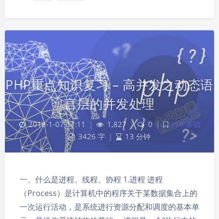
PHP重点知识复习 – 高并发之动态语
言层的并发处理
2018-1-07 17:11
|
1,827
|
0
|
PHP基础
3426 字
|
13 分钟
一、什么是进程、线程、协程 1.进程 进程
（Process）是计算机中的程序关于某数据集合上的
一次运行活动，是系统进行资源分配和调度的基本单