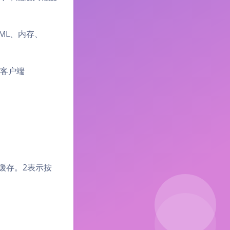
TML、内存、
给客户端
缓存。2表示按