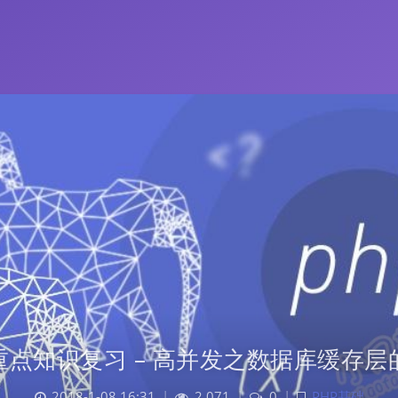
P重点知识复习 – 高并发之数据库缓存层
2018-1-08 16:31
|
2,071
|
0
|
PHP基础