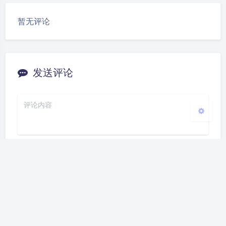
豆
Sans Serif
Serif
暂无评论
浅阴影
深阴影
关闭
日落
暗化
灰度
发送评论