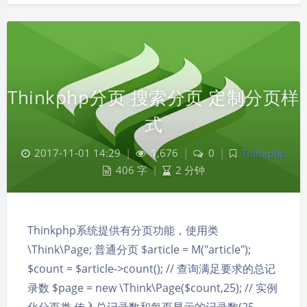
Thinkphp分页 搜索分页 定制分页样
式
2017-11-01 14:29
|
1,676
|
0
|
Thinkphp
406 字
|
2 分钟
Thinkphp系统提供有分页功能，使用类
\Think\Page; 普通分页 $article = M("article");
$count = $article->count(); // 查询满足要求的总记
录数 $page = new \Think\Page($count,25); // 实例