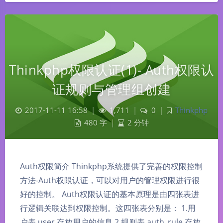
Thinkphp权限认证(1)- Auth权限认
证规则与管理组创建
2017-11-11 16:58
|
1,711
|
0
|
Thinkphp
480 字
|
2 分钟
Auth权限简介 Thinkphp系统提供了完善的权限控制
方法-Auth权限认证，可以对用户的管理权限进行很
好的控制。 Auth权限认证的基本原理是由四张表进
行逻辑关联达到权限控制。这四张表分别是： 1.用
户表 user 存放用户的信息 2.规则表 auth_rule 存放