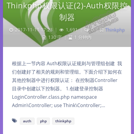
Thinkphp权限认证(2)-Auth权限控
制器
2017-11-11 17:23
|
1,691
|
0
|
Thinkphp
130 字
|
1 分钟内
根据上一节内容 Auth权限认证规则与管理组创建 我
们创建好了相关的规则和管理组。下面介绍下如何在
其他控制器中进行权限认证： 在控制器Controller
目录中创建以下控制器。 1.创建登录控制器
LoginController.class.php namespace
Admin\Controller; use Think\Controller;…
auth
php
thinkphp