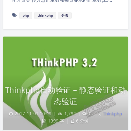
化分页类 传入总记录数和每页显示的记录数(25…
php
thinkphp
分页
Thinkphp自动验证 – 静态验证和动
态验证
2017-11-01 10:49
|
1,784
|
0
|
Thinkphp
1399 字
|
6 分钟