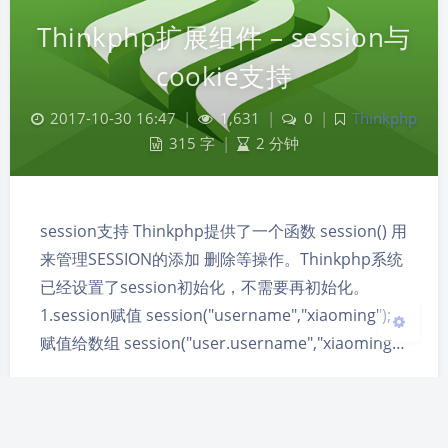
Thinkphp扩展组件 – session与
cookie支持
夜间模式
2017-10-30 16:47
|
1,631
|
0
|
Thinkphp
Sans Serif
Serif
315 字
|
2 分钟
浅阴影
深阴影
session支持 Thinkphp提供了一个函数 session() 用
关闭
日落
暗化
灰度
来管理SESSION的添加 删除等操作。Thinkphp系统
已经设置了session初始化，不需要再初始化。
1.session赋值 session("username","xiaoming");
赋值给数组 session("user.username","xiaoming…
php
session
thinkphp