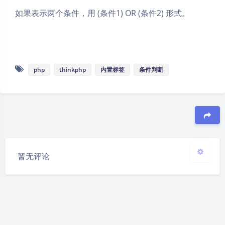
如果表示两个条件，用 (条件1) OR (条件2) 形式。
夜间模式
Sans Serif
Serif
php
thinkphp
内置标签
条件判断
浅阴影
深阴影
关闭
日落
暗化
灰度
豆
暂无评论
发送评论