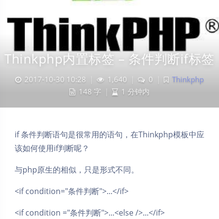
Thinkphp内置标签 – 条件判断if标签
2017-10-30 10:28
|
1,640
|
0
|
Thinkphp
148 字
|
1 分钟内
if 条件判断语句是很常用的语句，在Thinkphp模板中应
该如何使用if判断呢？
与php原生的相似，只是形式不同。
<if condition="条件判断">...</if>
<if condition ="条件判断">...<else />...</if>