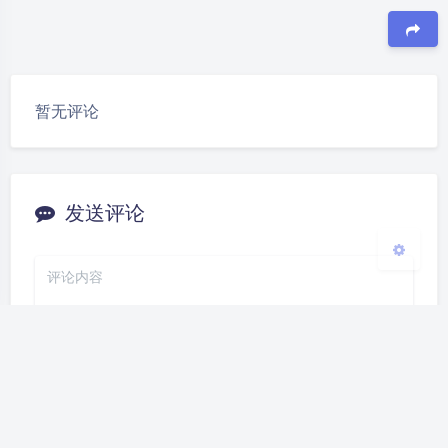
夜间模式
Sans Serif
Serif
豆
暂无评论
浅阴影
深阴影
关闭
日落
暗化
灰度
发送评论