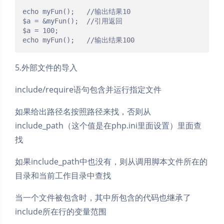
echo myFun();	//输出结果10

$a = &myFun();	//引用返回

$a = 100;	

echo myFun();	//输出结果100
5.外部文件的导入
include/require语句包含并运行指定文件
如果给出路径名按照路径来找，否则从
include_path（这个值是在php.ini里面设置）里面查
找
夜间模式
如果include_path中也没有，则从调用脚本文件所在的
Sans Serif
Serif
目录和当前工作目录中查找
浅阴影
深阴影
当一个文件被包含时，其中所包含的代码也继承了
include所在行的变量范围
关闭
日落
暗化
灰度