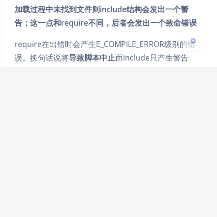
加载过程中未找到文件则include结构会发出一个警
告；这一点和require不同，后者会发出一个致命错误
require在出错时会产生E_COMPILE_ERROR级别的错
误。换句话说将
导致脚本中止
而include只产生警告
（E_WARNING），脚本会继续执行。
6.系统内置函数
时间日期函数 date()、strtotime()、mktime()、
time()、microtime()、date_default_timezone_set()
打印函数 print() printf() print_r() echo sprintf()
var_dump() var_export()
IP处理函数 ip2long() long2ip()
字符串函数