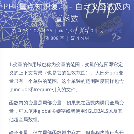
PHP重点知识复习 – 自定义函数及内
置函数
2018-1-02 21:35
|
1,373
|
0
|
PHP基础
808 字
|
4 分钟
1.变量的作用域也称为变量的范围，变量的范围即它定
义的上下文背景（也是它的生效范围）。大部分php变
量只有一个单独的范围。这个单独的范围跨度同样包含
了include和require引入的文件。
函数内的变量是局部变量，如果想在函数内调用全局变
量，可以使用global关键字或者使用$GLOBALS以及其
他超全局数组。
静态变量，仅在局部函数域中存在，但当程序执行离开