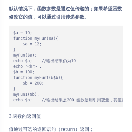
默认情况下，函数参数是通过值传递的；如果希望函数
修改它的值，可以通过引用传递参数。
$a = 10;

function myFun($a){

	$a = 12;

}

myFun($a);

echo $a;	//输出结果仍为10

echo '<hr>';

$b = 100;

function myFun1(&$b){

	$b = 200;

}

myFun1($b);

echo $b;	//输出结果是200 函数使用引用变量，其值被改
3.函数的返回值
值通过可选的返回语句（return）返回；