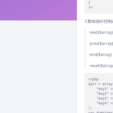
}

?>
3.数组指针控
next($array
prev($array
end($array
reset($arra
<?php

$arr = array(
	"key1" => "value1",

	"key2" => "value2",

	"key3" => "value3",

	"key4" => "value4"

);

var_dump(n