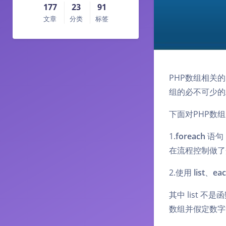
177
23
91
文章
分类
标签
PHP数组相关
组的必不可少的
下面对PHP数
1.
foreach
语句
在流程控制做了
2.使用
list
、
ea
其中 list 
数组并假定数字索