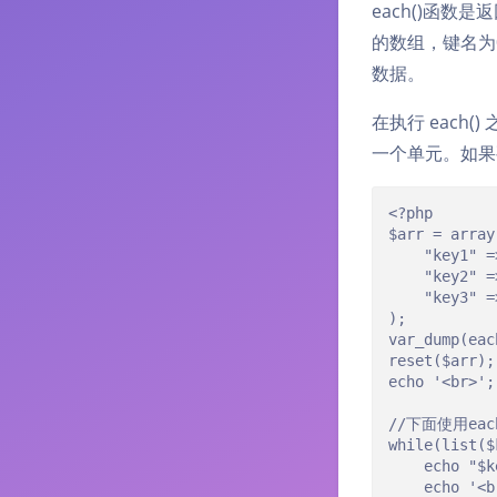
each()函数是
返
的数组，键名为0，
数据。
在执行 eac
一个单元。如果要再
<?php

$arr = array(
	"key1" => "value1",

	"key2" => "value2",

	"key3" => "value3"

);

var_dump(each($arr))
reset($arr);	//将数组指针重新回到最开始的位置

echo '<br>';

//下面使用each
while(list($
	echo "$key => $value";

	echo '<br>';
