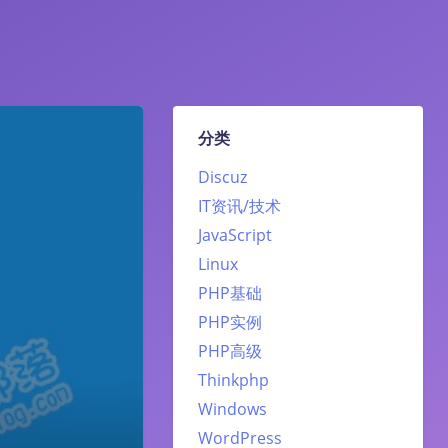
分类
Discuz
IT资讯/技术
JavaScript
Linux
PHP基础
PHP实例
PHP高级
Thinkphp
Windows
WordPress