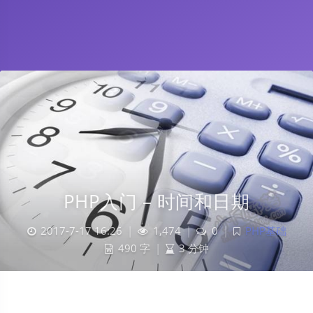
PHP入门 – 时间和日期
2017-7-17 16:26
|
1,474
|
0
|
PHP基础
490 字
|
3 分钟