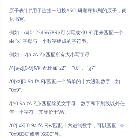
原子表“[-]”用于连接一组按ASCII码顺序排列的原子，简
化书写。
例如：/x[0123456789]/可以写成x[0-9],用来匹配一个
由 “x” 字母与一个数字组成的字符串。
夜间模式
例如： /[a-zA-Z]/匹配所有大小写字母
/^[a-z][0-9]$/匹配比如“z2”、 “t6” 、“g7”
Sans Serif
Serif
/0[xX][0-9a-fA-F]/匹配一个简单的十六进制数字，如
浅阴影
深阴影
“0x9”。
关闭
日落
暗化
灰度
/[^0-9a-zA-Z_]/匹配除英文字母、数字和下划线以外任
何一个字符，其等价于\W。
/0?[ xX][0-9a-fA-F]+/匹配十六进制数字，可以匹配
“0x9B3C”或者“X800”等。