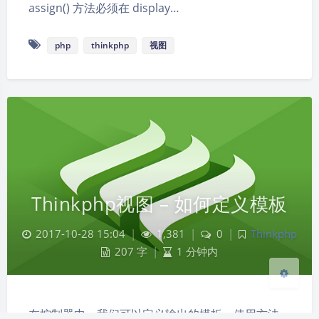
assign() 方法必须在 display…
php
thinkphp
视图
夜间模式
Sans Serif
Serif
浅阴影
深阴影
Thinkphp视图 – 如何定义模板
关闭
日落
暗化
灰度
2017-10-28 15:04
|
1,381
|
0
|
Thinkphp
207 字
|
1 分钟内
在控制器中，我们可以定义输出的模板。使用方法