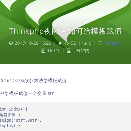
Thinkphp视图 – 如何给模板赋值
2017-10-28 15:29
|
1,452
|
0
|
Thinkphp
160 字
|
1 分钟内
his->assign() 方法给模板赋值
中给模板赋值一个变量 str
ion index(){
