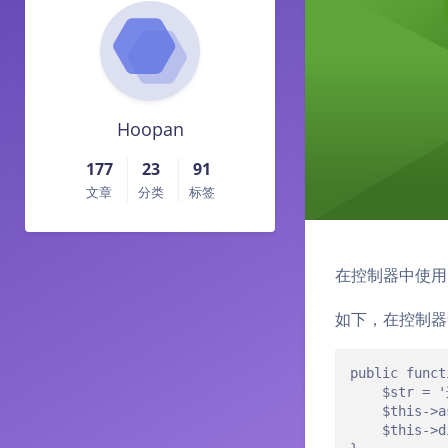
Hoopan
177
23
91
文章
分类
标签
在控制器中使用 $t
如下，在控制器
public funct
	$str = '这是变量';

	$this->assign("str",$str);

	$this->display();
