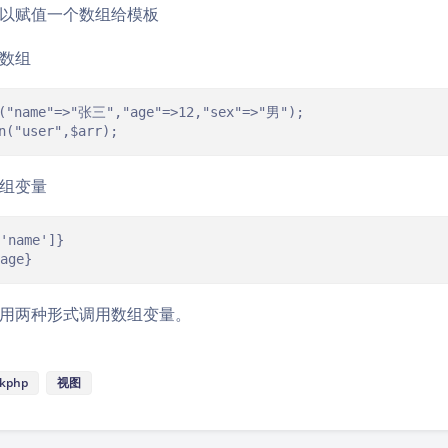
以赋值一个数组给模板
数组
y("name"=>"张三","age"=>12,"sex"=>"男");

n("user",$arr);
组变量
name']}

age}
用两种形式调用数组变量。
nkphp
视图