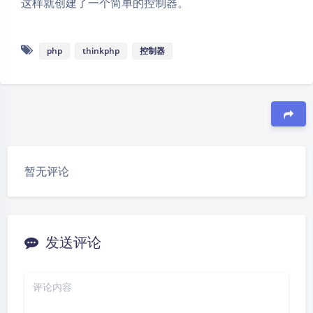
这样就创建了一个简单的控制器。
php
thinkphp
控制器
豆
夜间模式
暂无评论
Sans Serif
Serif
浅阴影
深阴影
发送评论
关闭
日落
暗化
灰度