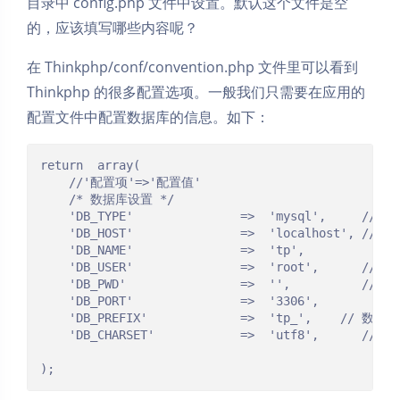
目录中 config.php 文件中设置。默认这个文件是空
的，应该填写哪些内容呢？
在 Thinkphp/conf/convention.php 文件里可以看到
Thinkphp 的很多配置选项。一般我们只需要在应用的
配置文件中配置数据库的信息。如下：
return  array(

	//'配置项'=>'配置值'

	/* 数据库设置 */

    'DB_TYPE'               =>  'mysql',     //
    'DB_HOST'               =>  'localhost', //
    'DB_NAME'               =>  'tp',          /
    'DB_USER'               =>  'root',      // 用
    'DB_PWD'                =>  '',          // 密
    'DB_PORT'               =>  '3306',        //
    'DB_PREFIX'             =>  'tp_',    // 数据
    'DB_CHARSET'            =>  'utf8',      /
);