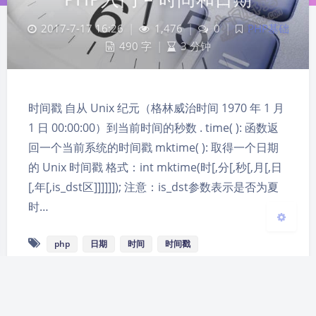
2017-7-17 16:26
|
1,476
|
0
|
PHP基础
490 字
|
3 分钟
夜间模式
Sans Serif
Serif
时间戳 自从 Unix 纪元（格林威治时间 1970 年 1 月
浅阴影
深阴影
1 日 00:00:00）到当前时间的秒数 . time( ): 函数返
回一个当前系统的时间戳 mktime( ): 取得一个日期
关闭
日落
暗化
灰度
的 Unix 时间戳 格式：int mktime(时[,分[,秒[,月[,日
[,年[,is_dst区]]]]]]); 注意：is_dst参数表示是否为夏
时…
php
日期
时间
时间戳