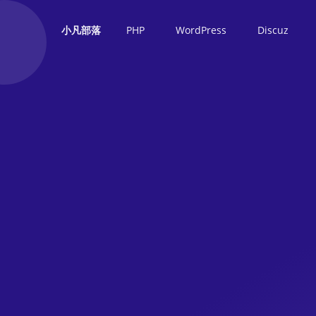
PHP
WordPress
Discuz
小凡部落