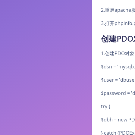
2.重启apache
3.打开phpinf
创建PD
1.创建PDO对象
$dsn = 'mysq
$user = 'db
$password =
try {
$dbh = new PD
} catch (PDOEx