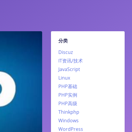
分类
Discuz
IT资讯/技术
JavaScript
Linux
PHP基础
PHP实例
PHP高级
Thinkphp
Windows
WordPress