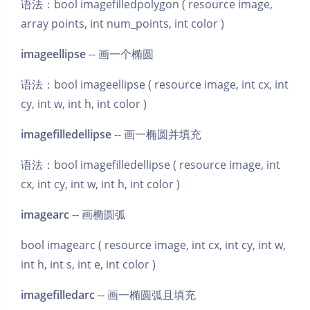
语法：bool imagefilledpolygon ( resource image,
array points, int num_points, int color )
imageellipse
-- 画一个椭圆
语法：bool imageellipse ( resource image, int cx, int
cy, int w, int h, int color )
imagefilledellipse
-- 画一椭圆并填充
语法：bool imagefilledellipse ( resource image, int
cx, int cy, int w, int h, int color )
imagearc
-- 画椭圆弧
bool imagearc ( resource image, int cx, int cy, int w,
int h, int s, int e, int color )
imagefilledarc
-- 画一椭圆弧且填充