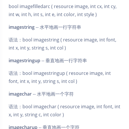
bool imagefilledarc ( resource image, int cx, int cy,
int w, int h, int s, int e, int color, int style )
imagestring
-- 水平地画一行字符串
语法：bool imagestring ( resource image, int font,
int x, int y, string s, int col )
imagestringup
-- 垂直地画一行字符串
语法：bool imagestringup ( resource image, int
font, int x, int y, string s, int col )
imagechar
-- 水平地画一个字符
语法：bool imagechar ( resource image, int font, int
x, int y, string c, int color )
夜间模式
imagecharup
-- 垂直地画一个字符