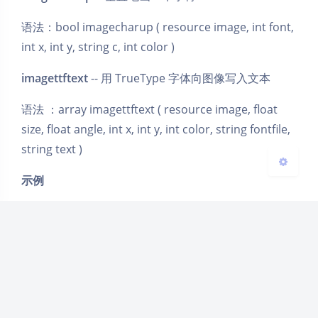
语法：bool imagecharup ( resource image, int font,
Sans Serif
Serif
int x, int y, string c, int color )
浅阴影
深阴影
imagettftext
-- 用 TrueType 字体向图像写入文本
关闭
日落
暗化
灰度
语法 ：array imagettftext ( resource image, float
size, float angle, int x, int y, int color, string fontfile,
string text )
示例
$im = imagecreatetruecolor(300, 200);

//$im = imagecreate(300, 200);

$color = imagecolorallocate($im, 200,200,100);

$color1 = imagecolorallocate($im, 0,0,0);

$color2 = imagecolorallocate($im, 225,0,0);

$color3 = imagecolorallocate($im, 0,225,0);

$color4 = imagecolorallocate($im, 0,0,225);

imagefill($im, 0, 0, $color);
