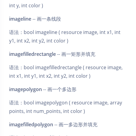
int y, int color )
imageline
-- 画一条线段
语法：bool imageline ( resource image, int x1, int
y1, int x2, int y2, int color )
imagefilledrectangle
-- 画一矩形并填充
语法：bool imagefilledrectangle ( resource image,
int x1, int y1, int x2, int y2, int color )
imagepolygon
-- 画一个多边形
语法：bool imagepolygon ( resource image, array
points, int num_points, int color )
imagefilledpolygon
-- 画一多边形并填充