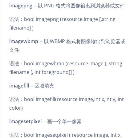
imagepng
-- 以 PNG 格式将图像输出到浏览器或文件
语法：bool imagepng (resource image [,string
filename] )
imagewbmp
-- 以 WBMP 格式将图像输出到浏览器或
文件
语法：bool imagewbmp (resource image [, string
filename [, int foreground]] )
imagefill
-- 区域填充
语法：bool imagefill(resource image,int x,int y, int
color)
imagesetpixel
-- 画一个单一像素
语法：bool imagesetpixel ( resource image, int x,