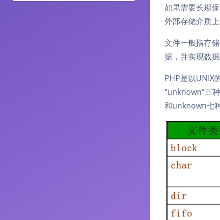
如果需要长期保
外部存储介质上
文件一般指存储
据，并实现数据
PHP是以UNIX
“unknown”三
和unknown