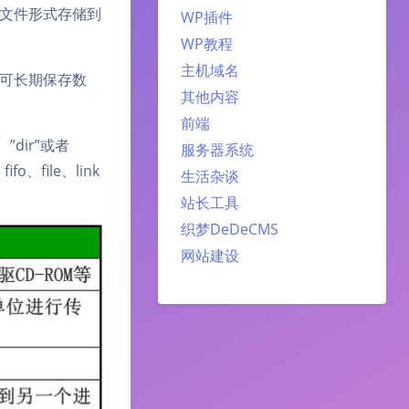
文件形式存储到
WP插件
WP教程
主机域名
可长期保存数
其他内容
前端
”dir”或者
服务器系统
、file、link
生活杂谈
站长工具
织梦DeDeCMS
网站建设