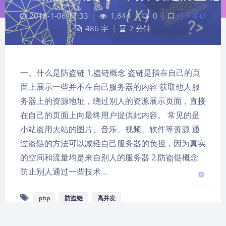
2018-1-06 17:33
|
1,644
|
0
|
PHP基础
486 字
|
2 分钟
夜间模式
一、什么是防盗链 1.盗链概念 盗链是指在自己的页
Sans Serif
Serif
面上展示一些并不在自己服务器的内容 获取他人服
务器上的资源地址，绕过别人的资源展示页面，直接
浅阴影
深阴影
在自己的页面上向最终用户提供此内容。 常见的是
小站盗用大站的图片、音乐、视频、软件等资源 通
关闭
日落
暗化
灰度
过盗链的方法可以减轻自己服务器的负担，因为真实
的空间和流量均是来自别人的服务器 2.防盗链概念
防止别人通过一些技术…
php
防盗链
高并发