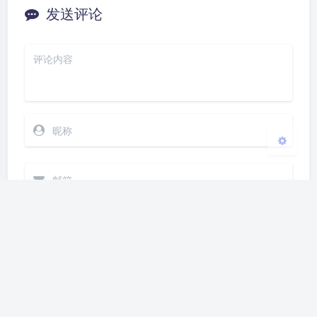
Sans Serif
Serif
发送评论
浅阴影
深阴影
关闭
日落
暗化
灰度
发送
Markdown