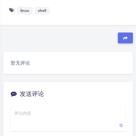
linux
shell
豆
夜间模式
暂无评论
Sans Serif
Serif
浅阴影
深阴影
发送评论
关闭
日落
暗化
灰度