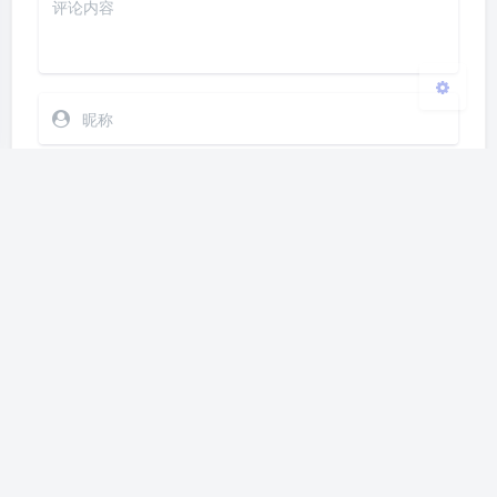
发送
Markdown
|´・ω・)ノ
ヾ(≧∇≦*)ゝ
(☆ω☆)