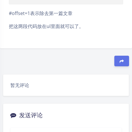
#offset=1表示除去第一篇文章
把这两段代码放在ul里面就可以了。
豆
暂无评论
夜间模式
Sans Serif
Serif
浅阴影
深阴影
发送评论
关闭
日落
暗化
灰度