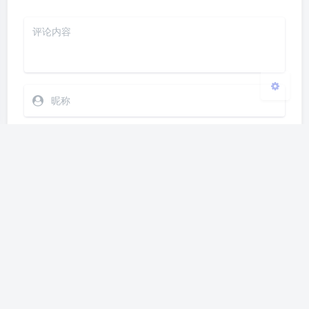
关闭
日落
暗化
灰度
发送
Markdown