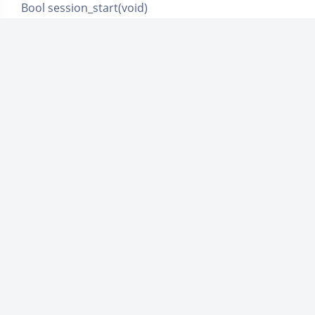
Bool session_start(void)
注意：session_start()函数之前不能有任何输出
Session以数组的形式使用
如：
$_SESSION[‘session名’]
4.注销变量与销毁Session
bool
session_destroy
(void)
删除服务器端保留session信息的文件
unset($_SESSION[‘键名’])
删除内存中由Session数组保存的变量
清除所有变量可以使用
$_SESSION=array()