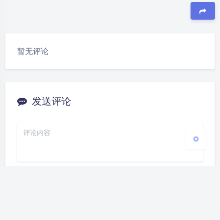
夜间模式
豆
Sans Serif
Serif
暂无评论
浅阴影
深阴影
关闭
日落
暗化
灰度
发送评论