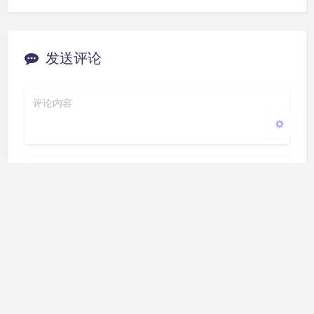
浅阴影
深阴影
发送评论
关闭
日落
暗化
灰度