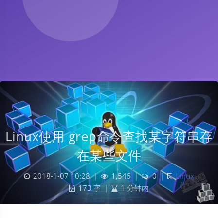
Linux使用 grep命令查找某字符串存
在某些文件
2018-1-07 10:28
|
1,546
|
0
|
Linux
173 字
|
1 分钟内