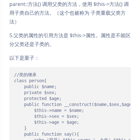
parent::方法() 调用父类的方法，使用 $this->方法() 调
用子类自己的方法。（这个也被称为 子类重载父类方
法）
5.父类的属性的引用方法是 $this->属性。属性是不能区
分父类还是子类的。
以下是栗子：
//类的继承

class person{

	public $name;

	private $sex;

	protected $age;

	public function __construct($name,$sex,$age){

		$this->name = $name;

		$this->sex = $sex;

		$this->age = $age;

	}

	public function say(){
