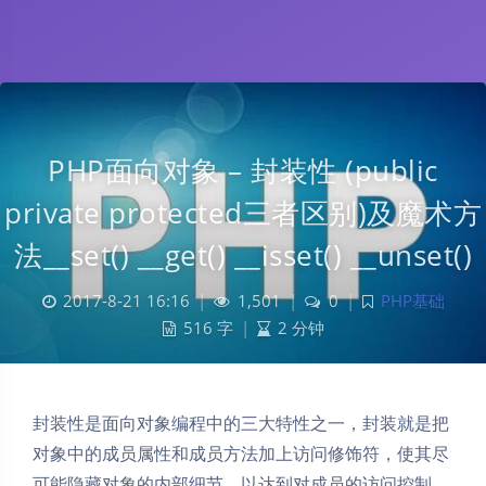
PHP面向对象 – 封装性 (public
private protected三者区别)及魔术方
法__set() __get() __isset() __unset()
2017-8-21 16:16
|
1,501
|
0
|
PHP基础
516 字
|
2 分钟
封装性是面向对象编程中的三大特性之一，封装就是把
对象中的成员属性和成员方法加上访问修饰符，使其尽
可能隐藏对象的内部细节，以达到对成员的访问控制