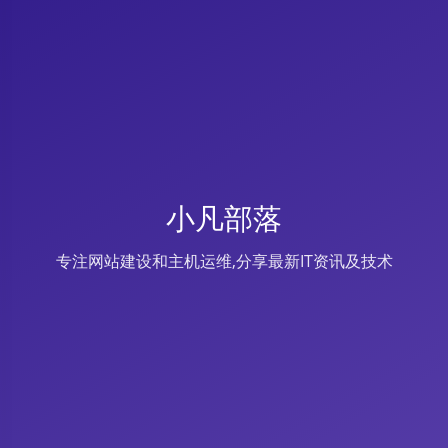
小凡部落
专注网站建设和主机运维,分享最新IT资讯及技术