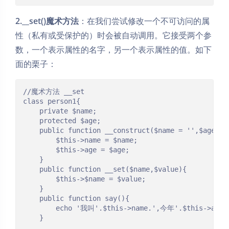
2.__set()魔术方法
：在我们尝试修改一个不可访问的属
性（私有或受保护的）时会被自动调用。它接受两个参
数，一个表示属性的名字，另一个表示属性的值。如下
面的栗子：
//魔术方法 __set

class person1{

	private $name;

	protected $age;

	public function __construct($name = '',$age = 0){

		$this->name = $name;

		$this->age = $age;

	}	

	public function __set($name,$value){

		$this->$name = $value;

	}	

	public function say(){

		echo '我叫'.$this->name.',今年'.$this->age.'岁<br>';

	}
