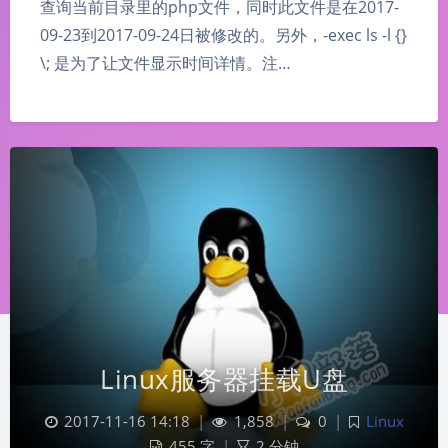
查询当前目录里的php文件，同时此文件是在2017-
09-23到2017-09-24日被修改的。另外，-exec ls -l {}
\; 是为了让文件显示时间详情。注…
Linux服务器挂载U盘
2017-11-16 14:18
|
1,858
|
0
|
Linux
455 字
|
2 分钟