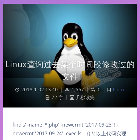
Linux查询过去某个时间段修改过的
文件
2018-1-02 13:40
|
1,567
|
0
|
Linux
72 字
|
几秒读完
find ./ -name '*.php' -newermt '2017-09-23' ! -
newermt '2017-09-24' -exec ls -l {} \; 以上代码实现