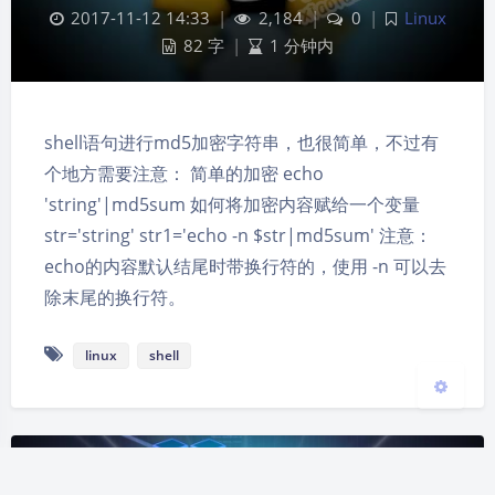
2017-11-12 14:33
|
2,184
|
0
|
Linux
82 字
|
1 分钟内
夜间模式
shell语句进行md5加密字符串，也很简单，不过有
个地方需要注意： 简单的加密 echo
Sans Serif
Serif
'string'|md5sum 如何将加密内容赋给一个变量
浅阴影
深阴影
str='string' str1='echo -n $str|md5sum' 注意：
echo的内容默认结尾时带换行符的，使用 -n 可以去
关闭
日落
暗化
灰度
除末尾的换行符。
linux
shell