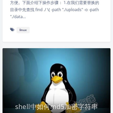
方便。下面介绍下操作步骤： 1.在我们需要替换的
目录中先查找 find ./ \( -path "./uploads" -o -path
"./data…
linux
shell中如何md5加密字符串