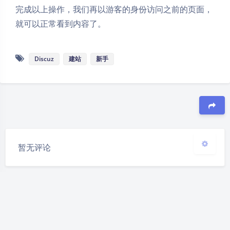
完成以上操作，我们再以游客的身份访问之前的页面，
夜间模式
就可以正常看到内容了。
Sans Serif
Serif
Discuz
建站
新手
浅阴影
深阴影
关闭
日落
暗化
灰度
豆
暂无评论
发送评论