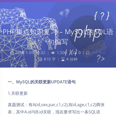
PHP重点知识复习 – MySQL的SQL语
句编写
2018-1-05 10:32
|
1,500
|
0
|
PHP基础
810 字
|
4 分钟
一、MySQL的关联更新UPDATE语句
1.关联更新
真题测试：有A(id,sex,par,c1,c2),B(id,age,c1,c2)两张
表，其中A.id与B.id关联，现在要求写出一条SQL语