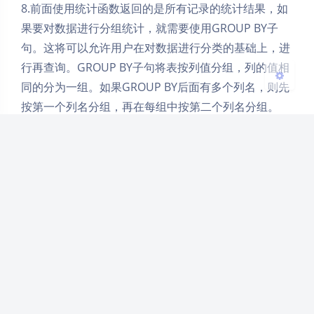
8.前面使用统计函数返回的是所有记录的统计结果，如
关闭
日落
暗化
灰度
果要对数据进行分组统计，就需要使用GROUP BY子
句。这将可以允许用户在对数据进行分类的基础上，进
行再查询。GROUP BY子句将表按列值分组，列的值相
同的分为一组。如果GROUP BY后面有多个列名，则先
按第一个列名分组，再在每组中按第二个列名分组。
需要注意的是，在GROUP BY子句中不支持对字段分配
别名，也不支持任何使用了统计函数的集合列。
在完成数据结果的分组查询和统计后，还可以使用
HAVING子句来对查询的结果，进行进一步的筛选。
在SELECT语句的子句中：WHERE子句选择所需要的
行；GROUP BY子句进行了必要的分组整理；而
HAVING子句对最后的分组结果进行了重新筛选。
查询多张表中的数据