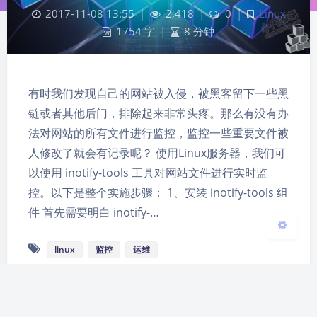
2017-11-08 13:55
|
2,418
|
0
|
Linux
1754 字
|
8 分钟
夜间模式
有时我们发现自己的网站被入侵，被黑客留下一些黑
Sans Serif
Serif
链或者其他后门，排除起来非常头疼。那么有没有办
浅阴影
深阴影
法对网站的所有文件进行监控，监控一些重要文件被
人修改了就会有记录呢？ 使用Linux服务器，我们可
关闭
日落
暗化
灰度
以使用 inotify-tools 工具对网站文件进行实时监
控。以下是整个实施步骤： 1、安装 inotify-tools 组
件 首先需要明白 inotify-…
linux
监控
运维