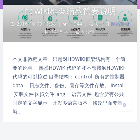
hdwiki框架结构简要说明
2016-10-09 11:38
|
1,944
|
0
|
网站建设
夜间模式
1428 字
|
6 分钟
Sans Serif
Serif
本文非教程文章，只是对HDWIKI框架结构有一个简
浅阴影
深阴影
要的说明。 熟悉HDWIKI代码的和不想接触HDWIKI
代码的可以掠过 目录结构： control 所有的控制器
关闭
日落
暗化
灰度
data 日志文件、备份、缓存等文件存放。 install
安装文件 js JS文件 lang 语言文件 包含所有公共
固定的文字显示，开发多语言版本，修改里面变量
就…
HDwiki
百科