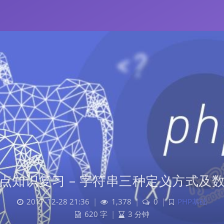
重点知识复习 – 字符串三种定义方式及
2017-12-28 21:36
|
1,378
|
0
|
PHP基础
620 字
|
3 分钟