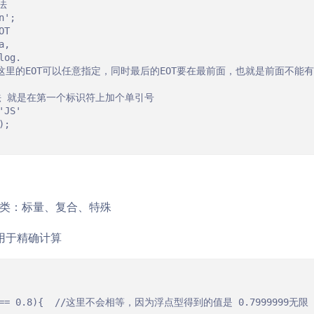
法

';

T

,

og.

注意这里的EOT可以任意指定，同时最后的EOT要在最前面，也就是前面不能有
 写法 就是在第一个标识符上加个单引号

JS'

;

类：标量、复合、特殊
用于精确计算
$b == 0.8){  //这里不会相等，因为浮点型得到的值是 0.7999999无限
