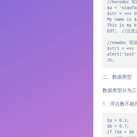
//heredoc 写
$a = 'xiaofan
$str = <<< EO
My name is $a
This is my bl
EOT;  //
//nowdoc
$str1 = <<< '
alert('test')
JS;
二、数据类型
数据类型分为三
1、浮点数不能
$a = 0.1;

$b = 0.7;

if ($a + 