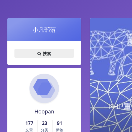
小凡部落
搜索
PHP
Hoopan
177
23
91
文章
分类
标签