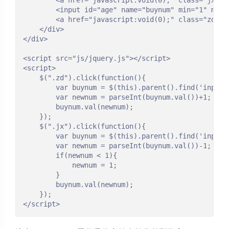
		<a href="javascript:void(0);" class="jx">-</a>

		<input id="age" name="buynum" min="1" max="10" size="3" step="1" value="1" type="text">

		<a href="javascript:void(0);" class="zd">+</a>

	</div>

</div>

<script src="js/jquery.js"></script>

<script>

	$(".zd").click(function(){

		var buynum = $(this).parent().find('input');

		var newnum = parseInt(buynum.val())+1;

		buynum.val(newnum);

	});

	$(".jx").click(function(){

		var buynum = $(this).parent().find('input');

		var newnum = parseInt(buynum.val())-1;

		if(newnum < 1){

			newnum = 1;

		}

		buynum.val(newnum);

	});

</script>