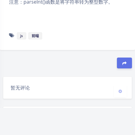
注意：parseInt()函数是将字符串转为整型数字。
夜间模式
Sans Serif
Serif
js
前端
浅阴影
深阴影
关闭
日落
暗化
灰度
豆
暂无评论
发送评论