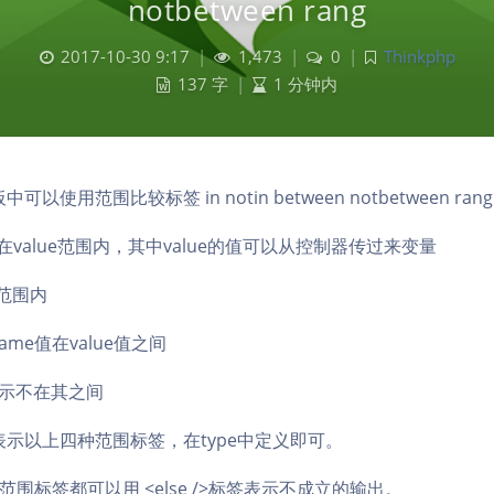
notbetween rang
2017-10-30 9:17
|
1,473
|
0
|
Thinkphp
137 字
|
1 分钟内
中可以使用范围比较标签 in notin between notbetween rang
e值在value范围内，其中value的值可以从控制器传过来变量
在范围内
name值在value值之间
n 表示不在其之间
来表示以上四种范围标签，在type中定义即可。
围标签都可以用 <else />标签表示不成立的输出。