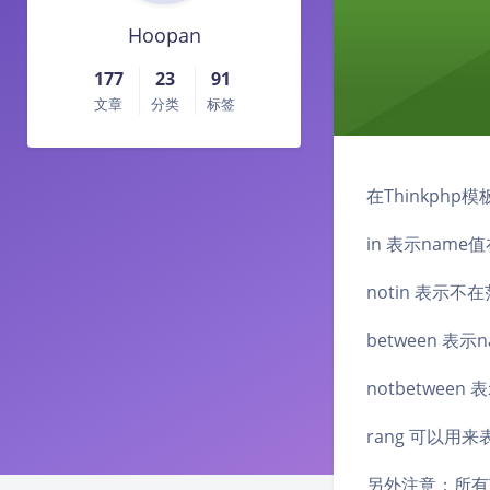
Hoopan
177
23
91
文章
分类
标签
在Thinkphp模板
in 表示nam
notin 表示不
between 表示
notbetwee
rang 可以用
另外注意：所有范