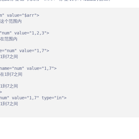
m" value="$arr">

"num" value="1,2,3">

e="num" value="1,7">

name="num" value="1,7">



num" value="1,7" type="in">
