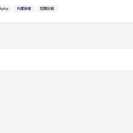
nkphp
内置标签
范围比较
豆