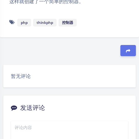
这样就创建了一个简单的控制器。
php
thinkphp
控制器
豆
夜间模式
暂无评论
Sans Serif
Serif
浅阴影
深阴影
发送评论
关闭
日落
暗化
灰度