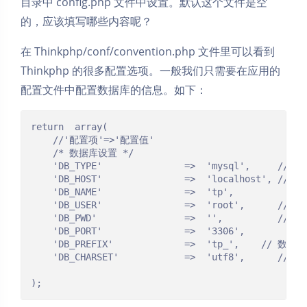
目录中 config.php 文件中设置。默认这个文件是空
的，应该填写哪些内容呢？
在 Thinkphp/conf/convention.php 文件里可以看到
Thinkphp 的很多配置选项。一般我们只需要在应用的
配置文件中配置数据库的信息。如下：
return  array(

	//'配置项'=>'配置值'

	/* 数据库设置 */

    'DB_TYPE'               =>  'mysql',     //
    'DB_HOST'               =>  'localhost', //
    'DB_NAME'               =>  'tp',          /
    'DB_USER'               =>  'root',      // 用
    'DB_PWD'                =>  '',          // 密
    'DB_PORT'               =>  '3306',        //
    'DB_PREFIX'             =>  'tp_',    // 数据
    'DB_CHARSET'            =>  'utf8',      /
);