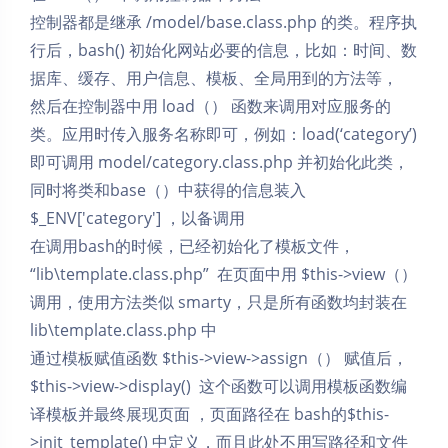
控制器都是继承 /model/base.class.php 的类。程序执
行后，bash() 初始化网站必要的信息，比如：时间、数
据库、缓存、用户信息、模板、全局用到的方法等，
然后在控制器中用 load（） 函数来调用对应服务的
类。应用时传入服务名称即可，例如：load(‘category’)
即可调用 model/category.class.php 并初始化此类，
同时将类和base（）中获得的信息装入
$_ENV['category'] ，以备调用
在调用bash的时候，已经初始化了模板文件，
“lib\template.class.php” 在页面中用 $this->view（）
调用，使用方法类似 smarty，只是所有函数均封装在
lib\template.class.php 中
通过模板赋值函数 $this->view->assign（） 赋值后，
$this->view->display() 这个函数可以调用模板函数编
译模板并最终展现页面 ，页面路径在 bash的$this-
>init_template() 中定义，而且此处不用写路径和文件